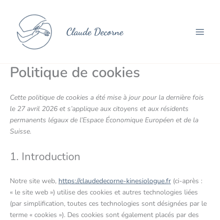
Consent
Consent
Consent
Consent
Consent
Statistiqu
Aller
to
to
to
to
to
au
service
service
service
service
service
contenu
Claude Decorne
elementor
wordpress
burst-
wordfence
divers
statistics
Politique de cookies
Cette politique de cookies a été mise à jour pour la dernière fois
le 27 avril 2026 et s’applique aux citoyens et aux résidents
permanents légaux de l’Espace Économique Européen et de la
Suisse.
1. Introduction
Notre site web,
https://claudedecorne-kinesiologue.fr
(ci-après :
« le site web ») utilise des cookies et autres technologies liées
(par simplification, toutes ces technologies sont désignées par le
terme « cookies »). Des cookies sont également placés par des