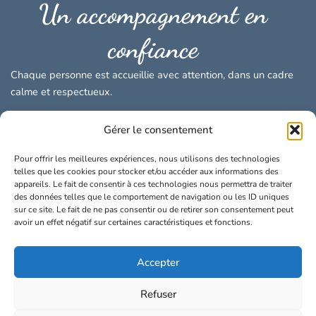
Un accompagnement en
confiance
Chaque personne est accueillie avec attention, dans un cadre
calme et respectueux.
Mon accompagnement s’appuie sur un parcours mêlant
Gérer le consentement
expérience du soin et pratiques de bien-être, pour vous
proposer une approche à la fois humaine, structurée et
Pour offrir les meilleures expériences, nous utilisons des technologies
telles que les cookies pour stocker et/ou accéder aux informations des
adaptée à votre situation.
appareils. Le fait de consentir à ces technologies nous permettra de traiter
Un accompagnement sur mesure, au plus près de vos
des données telles que le comportement de navigation ou les ID uniques
besoins
sur ce site. Le fait de ne pas consentir ou de retirer son consentement peut
Un espace d’écoute bienveillant, sans jugement
avoir un effet négatif sur certaines caractéristiques et fonctions.
Une approche qui relie compréhension du corps, des
émotions et du vécu
Accepter
Refuser
« Mon rôle est de vous accompagner à redevenir